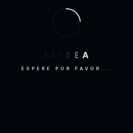
Los celulares del Congreso Mundial de…
26 de febrero de 2019
Categorías
I
A
I
D
E
A
ESPERE POR FAVOR...
Academia
(3)
Clientes
(3)
Comunicación
(5)
Internet Marketing
(13)
Noticias
(20)