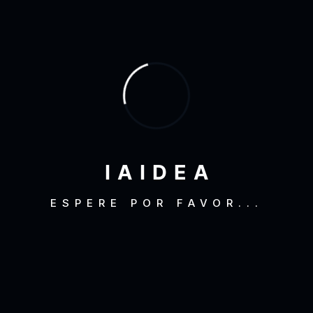
Comunicación
(5)
Internet Marketing
(13)
Noticias
(20)
Redes
(5)
Software
(13)
Web
(26)
I
A
I
D
E
A
ESPERE POR FAVOR...
Archivos
Octubre 2022
(1)
Agosto 2019
(2)