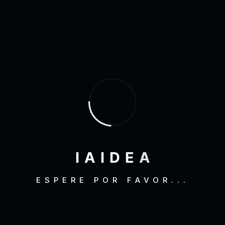
Octubre 2022
(1)
Agosto 2019
(2)
Febrero 2019
(5)
Enero 2019
(7)
Diciembre 2018
(3)
Agosto 2018
(4)
Julio 2018
(1)
I
A
I
D
E
A
Junio 2018
(1)
Mayo 2018
(3)
ESPERE POR FAVOR...
Octubre 2017
(1)
Agosto 2017
(1)