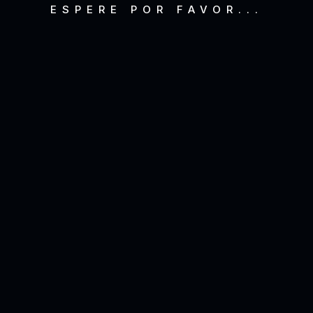
ESPERE POR FAVOR...
Marzo 2017
(5)
Enero 2017
(1)
Agosto 2016
(2)
Mayo 2016
(2)
Abril 2016
(4)
Etiquetas
.net
.org
.pe
.us
Adobe
Android
Anuncios Online