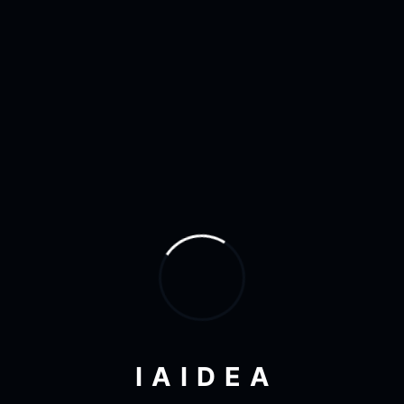
Octubre 2022
(1)
Agosto 2019
(2)
Febrero 2019
(5)
Enero 2019
(7)
Diciembre 2018
(3)
Agosto 2018
(4)
Julio 2018
(1)
Junio 2018
(1)
Mayo 2018
(3)
Octubre 2017
(1)
I
A
I
D
E
A
Agosto 2017
(1)