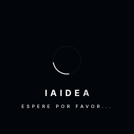
Octubre 2022
(1)
Agosto 2019
(2)
Febrero 2019
(5)
Enero 2019
(7)
Diciembre 2018
(3)
Agosto 2018
(4)
Julio 2018
(1)
Junio 2018
(1)
I
A
I
D
E
A
Mayo 2018
(3)
ESPERE POR FAVOR...
Octubre 2017
(1)
Agosto 2017
(1)