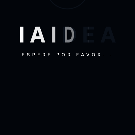
:
I
A
I
D
E
A
ESPERE POR FAVOR...