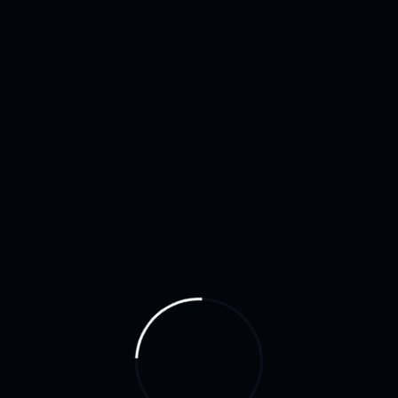
Inicio
Portfolio
America Electronica.com
nalizado de Sitio Web, Desarrollo de Aplicaciones Web, Di